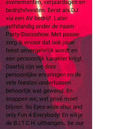
evenementen, verjaardagen en
bedrijfsfeesten. Eerst als DJ
via een AV-bedrijf. Later
zelfstandig onder de naam
Party-Discoshow. Met passie
zorg ik ervoor dat ook jouw
feest onvergetelijk wordt en
een persoonlijk karakter krijgt.
Daarbij zijn we door
persoonlijke ervaringen en de
vele feesten ondertussen
behoorlijk wat gewend. En
snappen we, wat privé moet
blijven. So Eyes wide shut and
only Fun 4 Everybody! En wil je
de B.I.T.C.H. uithangen.. be our