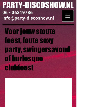
PARTY-DISCOSHOW.NL
06 - 36319786
info@party-discoshow.nl
Voor jouw stoute
feest, foute sexy
party, swingersavond
of burlesque
clubfeest
Sexy party