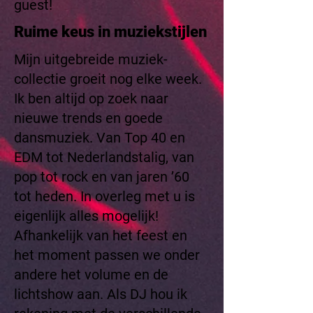
guest!
Ruime keus in muziekstijlen
Mijn uitgebreide muziek-
collectie groeit nog elke week.
Ik ben altijd op zoek naar
nieuwe trends en goede
dansmuziek. Van Top 40 en
EDM tot Nederlandstalig, van
pop tot rock en van jaren ’60
tot heden. In overleg met u is
eigenlijk alles mogelijk!
Afhankelijk van het feest en
het moment passen we onder
andere het volume en de
lichtshow aan. Als DJ hou ik