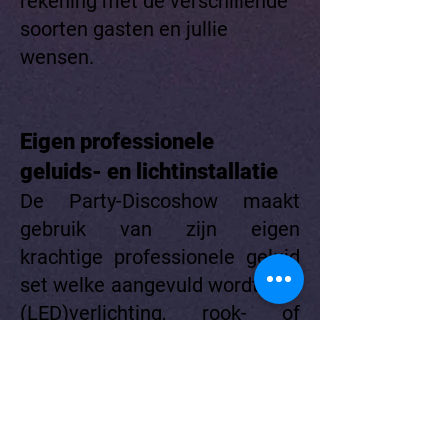
rekening met de verschillende
soorten gasten en jullie
wensen.
Eigen professionele
geluids- en lichtinstallatie
De Party-Discoshow maakt
gebruik van zijn eigen
krachtige professionele geluid
set welke aangevuld wordt met
(LED)verlichting,
rook- of
bellen
blaasmachines. Ook een
verlichte dansvloer behoort tot
de mogelijkheden. Het kan dus
gewoon "
basic
"of juist
extra