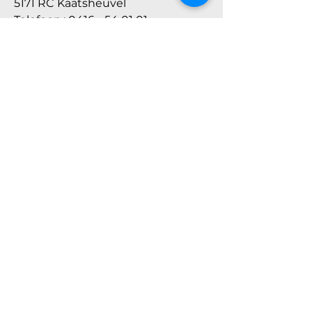
5171 RC Kaatsheuvel
Telefoon.: 0416 - 54 01 01
Partycentrum, ski-hut